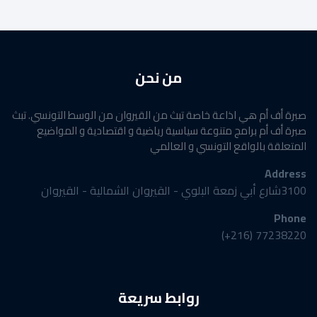
من نحن
صبرة أف أم هي اذاعة خاصة تبث من القيروان من الوسط التونسي. تبث
صبرة أف أم برامج متنوعة سياسية رياضية و اقتصادية و المواضيع
المتعلقة بالواقع التونسي و العالمي
Address
3100شارع أبي زمعة البلوي - القيروان الشمالية - القيروان
Phone
77238220 (216+)
روابط سريعة