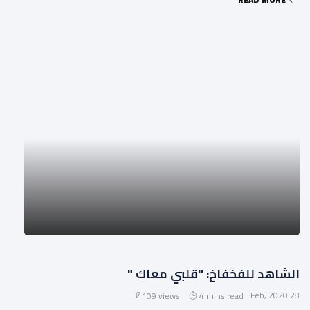
الشاهد للفخفاخ: "قلبي معاك "
28 Feb, 2020
109 views
4 mins read