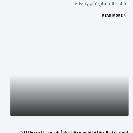
الشاهد للفخفاخ: "قلبي معاك "
READ MORE
الوسلاتية : قافلة صحية للكشف عن السرطانات