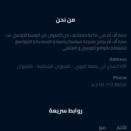
من نحن
صبرة أف أم هي اذاعة خاصة تبث من القيروان من الوسط التونسي. تبث
صبرة أف أم برامج متنوعة سياسية رياضية و اقتصادية و المواضيع
المتعلقة بالواقع التونسي و العالمي
Address
3100شارع أبي زمعة البلوي - القيروان الشمالية - القيروان
Phone
77238220 (216+)
روابط سريعة
الأخبار
صور