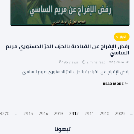
أخبار
رفض الإفراج عن القيادية بالحزب الحرّ الدستوري مريم
الساسي
28 Mar, 2024
495 views
2 mins read
رفض الإفراج عن القيادية بالحزب الحرّ الدستوري مريم الساسي
READ MORE
3270
...
2915
2914
2913
2912
2911
2910
2909
...
تبعونا