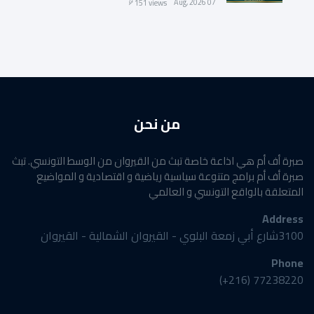
07 Aug, 2026
151 views
من نحن
صبرة أف أم هي اذاعة خاصة تبث من القيروان من الوسط التونسي. تبث
صبرة أف أم برامج متنوعة سياسية رياضية و اقتصادية و المواضيع
المتعلقة بالواقع التونسي و العالمي
Address
3100شارع أبي زمعة البلوي - القيروان الشمالية - القيروان
Phone
77238220 (216+)