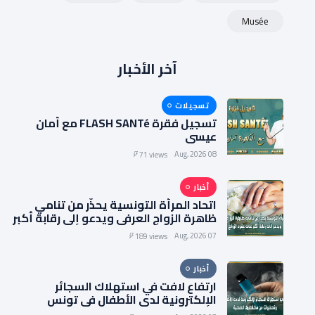
Musée
آخر الأخبار
تسجيلات
تسجيل فقرة FLASH SANTé مع أمان
عيسى
08 Aug, 2026
71 views
أخبار
اتحاد المرأة التونسية يحذّر من تنامي
ظاهرة الزواج العرفي ويدعو إلى رقابة أكبر
على عقود الزواج
07 Aug, 2026
189 views
أخبار
ارتفاع لافت في استهلاك السجائر
الإلكترونية لدى الأطفال في تونس
وتحذيرات من مخاطرها الصحية