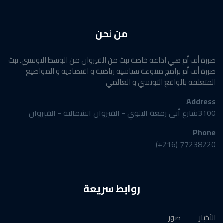
من نحن
صبرة أف أم هي اذاعة خاصة تبث من القيروان من الوسط التونسي. تبث
صبرة أف أم برامج متنوعة سياسية رياضية و اقتصادية و المواضيع
المتعلقة بالواقع التونسي و العالمي
Address
3100شارع أبي زمعة البلوي - القيروان الشمالية - القيروان
Phone
77238220 (216+)
روابط سريعة
الأخبار
صور