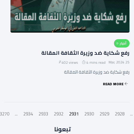
أخبار
رفع شكاية ضد وزيرة الثقافة المقالة
25 Mar, 2024
402 views
4 mins read
رفع شكاية ضد وزيرة الثقافة المقالة
READ MORE
3270
...
2934
2933
2932
2931
2930
2929
2928
...
تبعونا