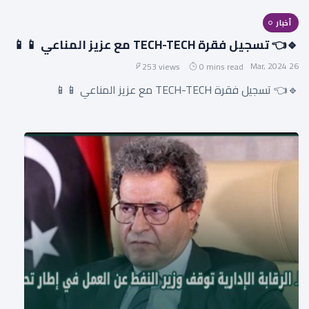
أخبار
🔹👈 تسجيل فقرة TECH-TECH مع عزيز المناعي 📱📱
26 Mar, 2024
253 views
0 mins read
🔹👈 تسجيل فقرة TECH-TECH مع عزيز المناعي 📱📱