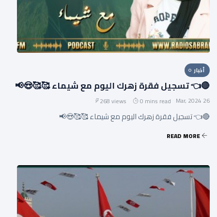
أخبار
🔴👈 تسجيل فقرة زهرك اليوم مع شيماء 🥰🥰😍📢
26 Mar, 2024
268 views
0 mins read
🔴👈 تسجيل فقرة زهرك اليوم مع شيماء 🥰🥰😍📢
READ MORE