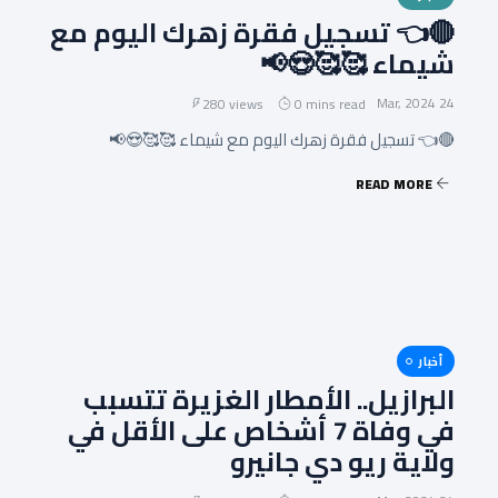
🔴👈 تسجيل فقرة زهرك اليوم مع
شيماء 🥰🥰😍📢
24 Mar, 2024
280 views
0 mins read
🔴👈 تسجيل فقرة زهرك اليوم مع شيماء 🥰🥰😍📢
READ MORE
أخبار
البرازيل.. الأمطار الغزيرة تتسبب
في وفاة 7 أشخاص على الأقل في
ولاية ريو دي جانيرو