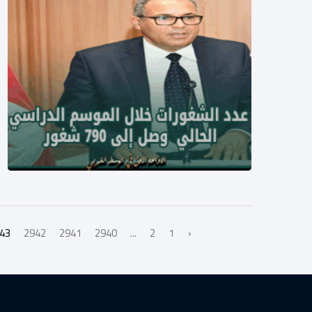
43
2942
2941
2940
...
2
1
‹