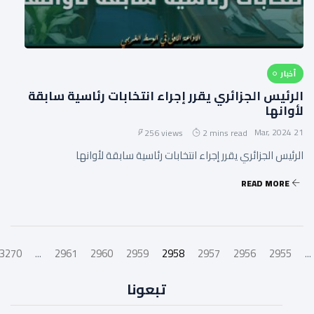
أخبار
الرئيس الجزائري يقرر إجراء انتخابات رئاسية سابقة
لأوانها
21 Mar, 2024
256 views
2 mins read
الرئيس الجزائري يقرر إجراء انتخابات رئاسية سابقة لأوانها
READ MORE
3270
...
2961
2960
2959
2958
2957
2956
2955
...
تبعونا