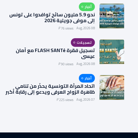
أخبار
نحو 5.9 مليون سائح توافدوا على تونس
إلى موفى جويلية 2026
08 Aug, 2026
76 views
تسجيلات
تسجيل فقرة FLASH SANTé مع أمان
عيسى
08 Aug, 2026
90 views
أخبار
اتحاد المرأة التونسية يحذّر من تنامي
ظاهرة الزواج العرفي ويدعو إلى رقابة أكبر
على عقود الزواج
07 Aug, 2026
225 views