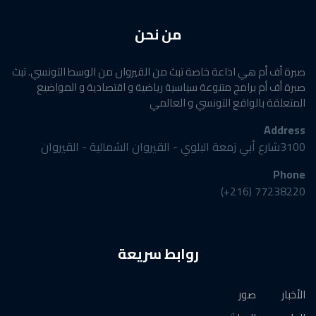
من نحن
صبرة أف أم هي اذاعة خاصة تبث من القيروان من الوسط التونسي. تبث
صبرة أف أم برامج متنوعة سياسية رياضية و اقتصادية و المواضيع
المتعلقة بالواقع التونسي و العالمي
Address
3100شارع أبي زمعة البلوي - القيروان الشمالية - القيروان
Phone
77238220 (216+)
روابط سريعة
الأخبار
صور