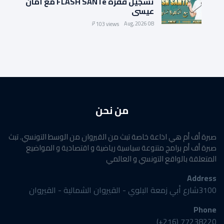
تسجيل فقرة FLASH SANTé مع أمان
عيسى
08 Aug, 2026
103 views
من نحن
صبرة أف أم هي اذاعة خاصة تبث من القيروان من الوسط التونسي. تبث
صبرة أف أم برامج متنوعة سياسية رياضية و اقتصادية و المواضيع
المتعلقة بالواقع التونسي و العالمي
Address
3100شارع أبي زمعة البلوي - القيروان الشمالية - القيروان
Phone
77238220 (216+)