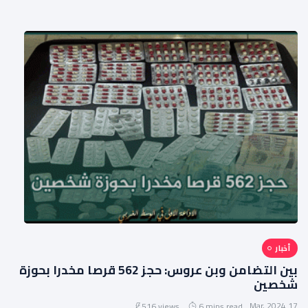
أخبار
بين التضامن وبن عروس: حجز 562 قرصا مخدرا بحوزة
شخصين
17 Mar, 2024
516 views
6 mins read