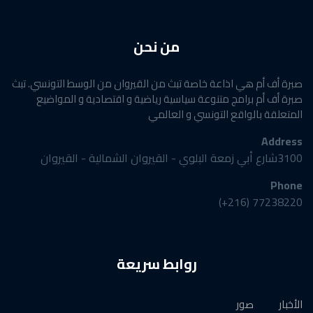
من نحن
صبرة أف أم هي اذاعة خاصة تبث من القيروان من الوسط التونسي. تبث
صبرة أف أم برامج متنوعة سياسية رياضية و اقتصادية و المواضيع
المتعلقة بالواقع التونسي و العالمي
Address
3100شارع أبي زمعة البلوي - القيروان الشمالية - القيروان
Phone
77238220 (216+)
روابط سريعة
الأخبار
صور