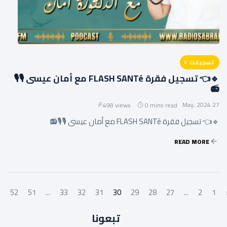
تسجيلات
🔹👈 تسجيل فقرة FLASH SANTé مع أمان عيسى 🎙🎙
📻
27 May, 2024
498 views
0 mins read
🔹👈 تسجيل فقرة FLASH SANTé مع أمان عيسى 🎙🎙📻
READ MORE
›
52
51
...
33
32
31
30
29
28
27
...
2
1
تبعونا