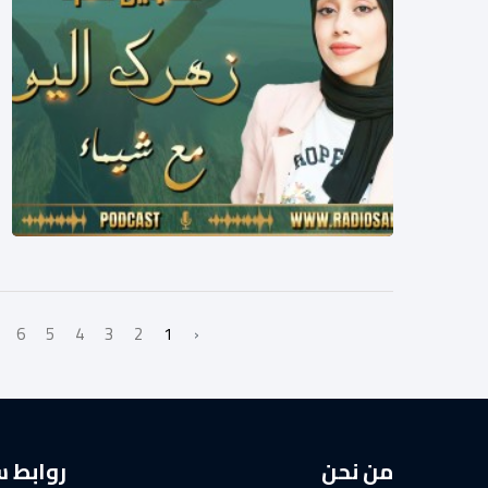
6
5
4
3
2
1
‹
من نحن
روابط 