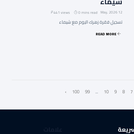
شيماء
12 May, 2026
441 views
0 mins read
تسجيل فقرة زهرك اليوم مع شيماء
READ MORE
›
100
99
...
10
9
8
7
سريعة
علامات