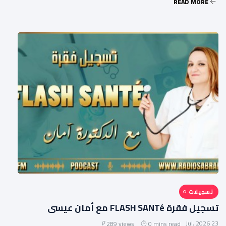
READ MORE
تسجيلات
تسجيل فقرة FLASH SANTé مع أمان عيسى
23 Jul, 2026
289 views
0 mins read