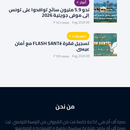
أخبار
نحو 5.9 مليون سائح توافدوا على تونس
إلى موفى جويلية 2026
08 Aug, 2026
163 views
تسجيلات
تسجيل فقرة FLASH SANTé مع أمان
عيسى
08 Aug, 2026
109 views
من نحن
صبرة أف أم هي اذاعة خاصة تبث من القيروان من الوسط التونسي. تبث
صبرة أف أم برامج متنوعة سياسية رياضية و اقتصادية و المواضيع