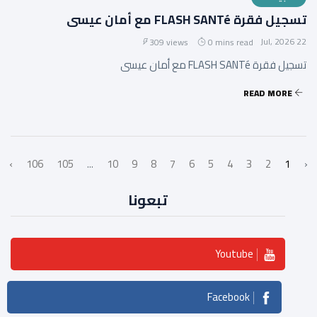
تسجيل فقرة FLASH SANTé مع أمان عيسى
22 Jul, 2026
309 views
0 mins read
تسجيل فقرة FLASH SANTé مع أمان عيسى
READ MORE
›
106
105
...
10
9
8
7
6
5
4
3
2
1
‹
تبعونا
Youtube
Facebook