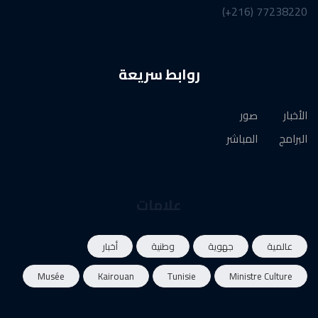
77238220 (216+)
روابط سريعة
الأخبار
صور
البرامج
المباشر
علامات
عالمية
جهوية
وطنية
أخبار
Musée
Kairouan
Tunisie
Ministre Culture