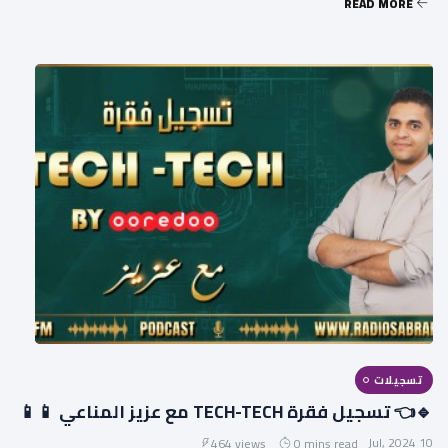
READ MORE
تسجيلات
🔹👈 تسجيل فقرة TECH-TECH مع عزيز المناعي 📱📱
10 Jul, 2024
464 views
0 mins read