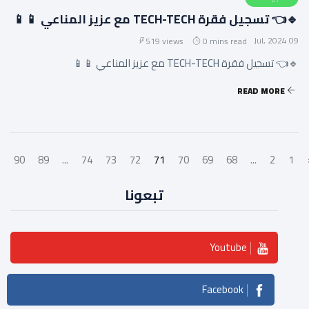
🔹👈 تسجيل فقرة TECH-TECH مع عزيز المناعي 📱📱
09 Jul, 2024
519 views
0 mins read
🔹👈 تسجيل فقرة TECH-TECH مع عزيز المناعي 📱📱
READ MORE
›
90
89
...
74
73
72
71
70
69
68
...
2
1
تبعونا
Youtube
Facebook