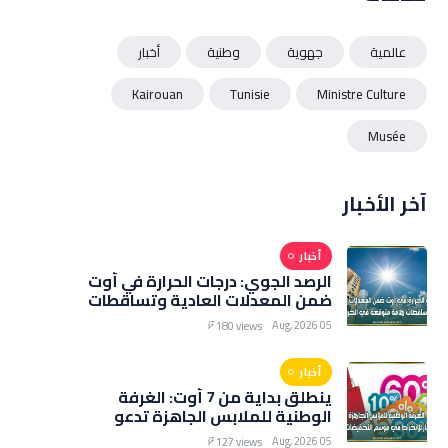
عالمية
جهوية
وطنية
أخبار
Kairouan
Tunisie
Ministre Culture
Musée
آخر الأخبار
أخبار
الرصد الجوي: درجات الحرارة في أوت
ضمن المعدلات العادية وتساقطات
هامة متوقعة في الخريف
05 Aug, 2026
180 views
أخبار
ينطلق بداية من 7 أوت: الغرفة
الوطنية للملابس الجاهزة تدعو
التجار للانخراط في موسم
05 Aug, 2026
127 views