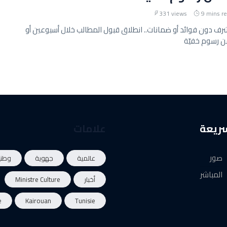
331 views
9 mins r
ف دون فوائد أو ضمانات.. انطلاق قبول المطالب خلال أسبوعين أو
من رسوم خفيّة
سريعة
علامات
صور
عالمية
جهوية
وطني
المباشر
أخبار
Ministre Culture
e
Kairouan
Tunisie