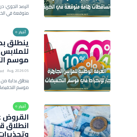
الرصد الجوي: د
متوقعة في الخ
أخبار
للملابس ا
موسم الت
05 Aug, 2026
ead
موسم التخفيضات
أخبار
القروض عل
انطلاق قب
وتحذيرات