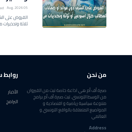
05 Aug, 2026
ead
القروض على الشر
ثلاثة وتحذيرات 
من نحن
روابط 
صبرة أف أم هي اذاعة خاصة تبث من القيروان
الأخبار
من الوسط التونسي. تبث صبرة أف أم برامج
البرامج
متنوعة سياسية رياضية و اقتصادية و
المواضيع المتعلقة بالواقع التونسي و
العالمي
Address