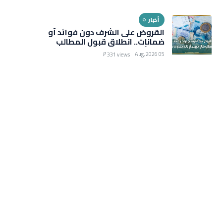
التخفيضات الصيفية
أخبار
القروض على الشرف دون فوائد أو
ضمانات.. انطلاق قبول المطالب
خلال أسبوعين أو ثلاثة وتحذيرات
05 Aug, 2026
331 views
من رسوم خفيّة