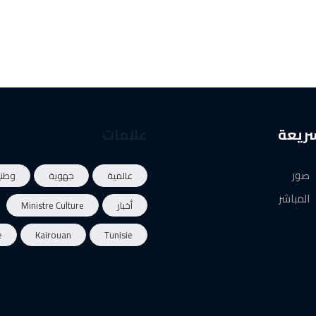
سريعة
علامات
صور
عالمية
جهوية
وطني
المباشر
أخبار
Ministre Culture
e
Kairouan
Tunisie