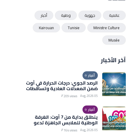
عالمية
جهوية
وطنية
أخبار
Kairouan
Tunisie
Ministre Culture
Musée
آخر الأخبار
أخبار
الرصد الجوي: درجات الحرارة في أوت
ضمن المعدلات العادية وتساقطات
هامة متوقعة في الخريف
05 Aug, 2026
209 views
أخبار
ينطلق بداية من 7 أوت: الغرفة
الوطنية للملابس الجاهزة تدعو
التجار للانخراط في موسم
05 Aug, 2026
164 views