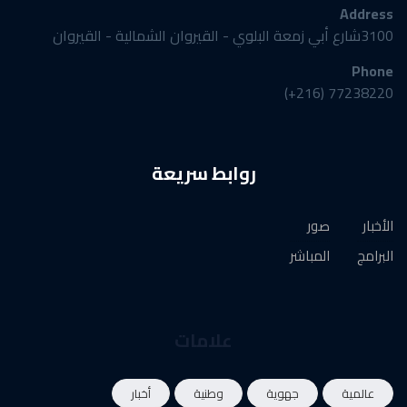
Address
3100شارع أبي زمعة البلوي - القيروان الشمالية - القيروان
Phone
77238220 (216+)
روابط سريعة
الأخبار
صور
البرامج
المباشر
علامات
عالمية
جهوية
وطنية
أخبار