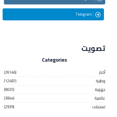
Telegram
Streaming
تصويت
Categories
أخبار
(26146)
وطنية
(12487)
جهوية
(8025)
عالمية
(3844)
تسجيلات
(2939)