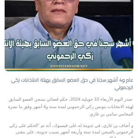
عام و4 أشهر سجنا في حق العضو السابق بهيئة الانتخابات زكي
الرحموني
صدر اليوم الأربعاء 10 جويلية 2024، حكم قضائي بسجن العضو السابق
لهيئة الانتخابات بتونس زكي الرحموني لمدة سنة و4 أشهر وفق ما نشرة
المحامي سامي بن غازي.
و أضاف بن غازي، في تدوينة له على فيسبوك، أنه تم "الحكم على زكي
الرحموني بالسجن لمدة سنة وأربعة أشهر بسبب تدوينة، على معنى