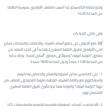
وتدور مباراة الكلاسيكو غدا السبت بالملعب الأولمبي بسوسة انطلاقا
من الساعة 14:30
وفي مايلي الإجراءات
أوّلاً: منع الجولان على جميع أصناف العربات والحافلات والشاحنات بشارع
الحيّ الأولمبي (طريق القلعة الصغرى)، وتحديداً في الجزء الممتد من
مفترق "كوشة البيليك" وصولاً إلى مفترق "أسفل الجسر"، وذلك بداية
من الساعة 11:00 صباحاً وحتى الساعة 18:00 مساءً.
1- على القاصدين مدارج الشنوة والفيراج والحاملين لتذاكرهم
واشتراكاتهم مع بطاقة التعريف الوطنية ضرورة القدوم إلى الملعب من
جهة "كوشة البيليك" والتوجه يمينا نحو مأوى طريق القلعة الصغرى
المخصص لهم.
2- أمّا قاصدين المدارج المغطاة والمنصة الشرفية والمقصورات LES