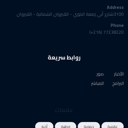
Address
3100شارع أبي زمعة البلوي - القيروان الشمالية - القيروان
Phone
77238220 (216+)
روابط سريعة
الأخبار
صور
البرامج
المباشر
علامات
عالمية
جهوية
وطنية
أخبار