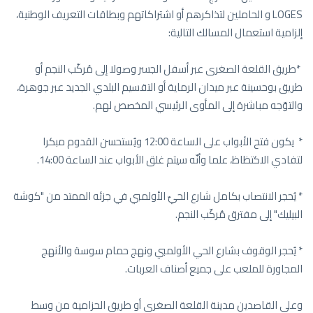
LOGES و الحاملين لتذاكرهم أو اشتراكاتهم وبطاقات التعريف الوطنية،
إلزامية استعمال المسالك التالية:
*طريق القلعة الصغرى عبر أسفل الجسر وصولا إلى مُركّب النجم أو
طريق بوحسينة عبر ميدان الرماية أو التقسيم البلدي الجديد عبر جوهرة،
والتوّجه مباشرة إلى المأوى الرئيسي المخصص لهم.
* يكون فتح الأبواب على الساعة 12:00 ويُستحسن القدوم مبكرا
لتفادي الاكتظاظ، علما وأنّه سيتم غلق الأبواب عند الساعة 14:00.
* يُحجر الانتصاب بكامل شارع الحيّ الأولمبي في جزئه الممتد من "كوشة
البيليك" إلى مفترق مُركّب النجم.
* يُحجر الوقوف بشارع الحي الأولمبي ونهج حمام سوسة والأنهج
المجاورة للملعب على جميع أصناف العربات.
وعلى القاصدين مدينة القلعة الصغرى أو طريق الحزامية من وسط