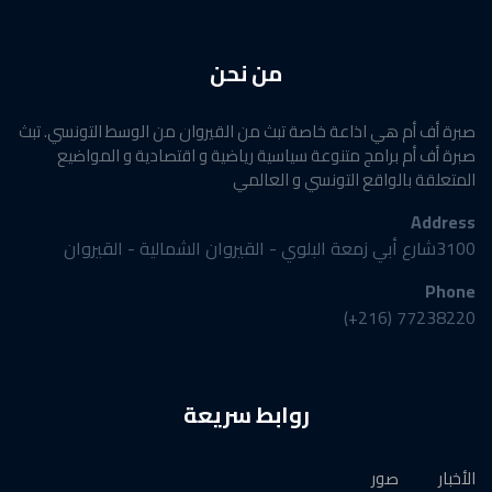
من نحن
صبرة أف أم هي اذاعة خاصة تبث من القيروان من الوسط التونسي. تبث
صبرة أف أم برامج متنوعة سياسية رياضية و اقتصادية و المواضيع
المتعلقة بالواقع التونسي و العالمي
Address
3100شارع أبي زمعة البلوي - القيروان الشمالية - القيروان
Phone
77238220 (216+)
روابط سريعة
الأخبار
صور