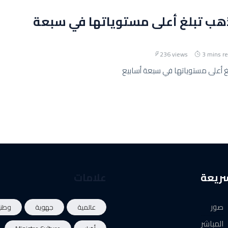
ذهب تبلغ أعلى مستوياتها في سبعة
236 views
3 mins r
غ أعلى مستوياتها في سبعة أسابيع
سريعة
علامات
صور
عالمية
جهوية
وطني
المباشر