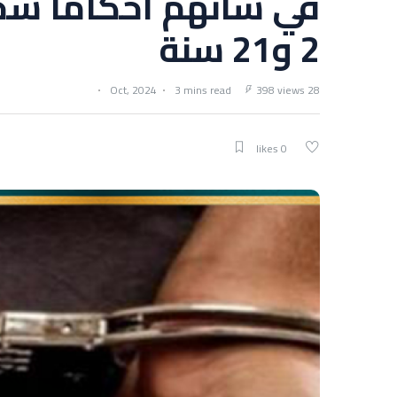
في شأنهم أحكاما سجن
2 و21 سنة
3 mins read
398 views
28 Oct, 2024
0 likes