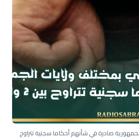
لايات الجمهورية صادرة في شأنهم أحكاما سجنية تتراوح