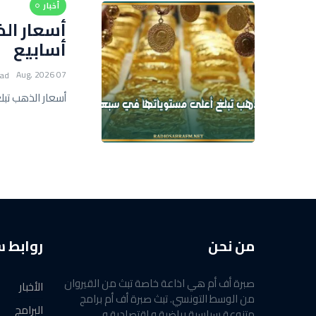
أخبار
أسعار ال
أسابيع
07 Aug, 2026
ead
أسعار الذهب تبل
من نحن
روابط 
صبرة أف أم هي اذاعة خاصة تبث من القيروان
الأخبار
من الوسط التونسي. تبث صبرة أف أم برامج
البرامج
متنوعة سياسية رياضية و اقتصادية و