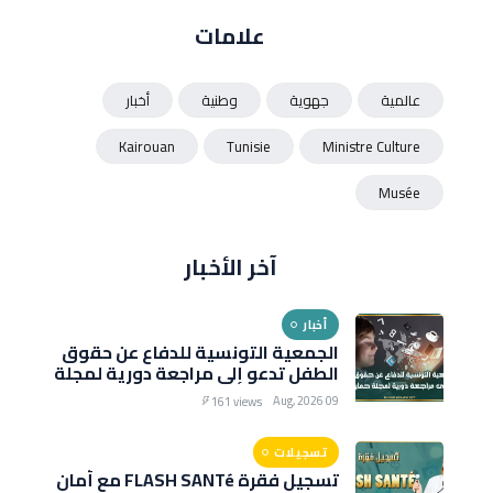
علامات
عالمية
جهوية
وطنية
أخبار
Kairouan
Tunisie
Ministre Culture
Musée
آخر الأخبار
أخبار
الجمعية التونسية للدفاع عن حقوق
الطفل تدعو إلى مراجعة دورية لمجلة
حماية الطفل
09 Aug, 2026
161 views
تسجيلات
تسجيل فقرة FLASH SANTé مع أمان