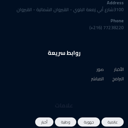
Address
3100شارع أبي زمعة البلوي - القيروان الشمالية - القيروان
Phone
77238220 (216+)
روابط سريعة
الأخبار
صور
البرامج
المباشر
علامات
عالمية
جهوية
وطنية
أخبار