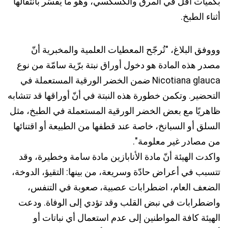
بكميات أقل في المرق والكسكسي، وهو ما يُفسَّر بانتقالها
أثناء الطبخ.
وووفق البلاغ، "تُرجّح المعطيات العلمية والمخبرية أنّ
مصدر هذه المادة هو دخول أوراق نبتة برّية سامّة من نوع
Nicotiana glauca ضمن الخضر الورقية المستعملة في
التحضير. وتكمن خطورة هذه النبتة في أنّ أوراقها قد تتشابه
ظاهريًا مع بعض الخضر الورقية المستعملة في الطبخ، مثل
السلق أو السبانخ، خاصة عند قطفها من الطبيعة أو اقتنائها
من مصادر غير معلومة".
واكدت الهيئة أنّ مادة الأنابازين مادة سامة وخطيرة، وقد
تتسبب في أعراض حادّة وسريعة، من بينها: التقيؤ، الدوخة،
الضعف العام، اضطرابات عصبية، صعوبة في التنفس،
واضطرابات في نبض القلب وقد تؤدي إلى الوفاة. ودعت
الهيئة كافة المواطنين إلى عدم استعمال أي نباتات أو