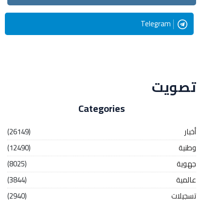
Telegram
Streaming
تصويت
Categories
أخبار
(26149)
وطنية
(12490)
جهوية
(8025)
عالمية
(3844)
تسجيلات
(2940)