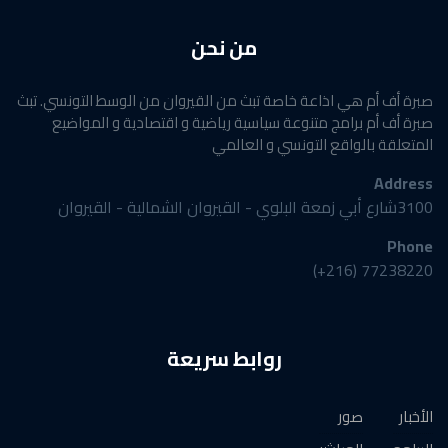
من نحن
صبرة أف أم هي اذاعة خاصة تبث من القيروان من الوسط التونسي. تبث
صبرة أف أم برامج متنوعة سياسية رياضية و اقتصادية و المواضيع
المتعلقة بالواقع التونسي و العالمي
Address
3100شارع أبي زمعة البلوي - القيروان الشمالية - القيروان
Phone
77238220 (216+)
روابط سريعة
الأخبار
صور