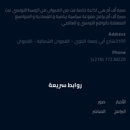
صبرة أف أم هي اذاعة خاصة تبث من القيروان من الوسط التونسي. تبث
صبرة أف أم برامج متنوعة سياسية رياضية و اقتصادية و المواضيع
المتعلقة بالواقع التونسي و العالمي
Address
3100شارع أبي زمعة البلوي - القيروان الشمالية - القيروان
Phone
77238220 (216+)
روابط سريعة
الأخبار
صور
البرامج
المباشر