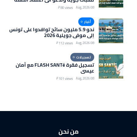
الإنذار المبكر
08 Aug, 2026
80 views
أخبار
نحو 5.9 مليون سائح توافدوا على تونس
إلى موفى جويلية 2026
08 Aug, 2026
112 views
تسجيلات
تسجيل فقرة FLASH SANTé مع أمان
عيسى
08 Aug, 2026
101 views
من نحن