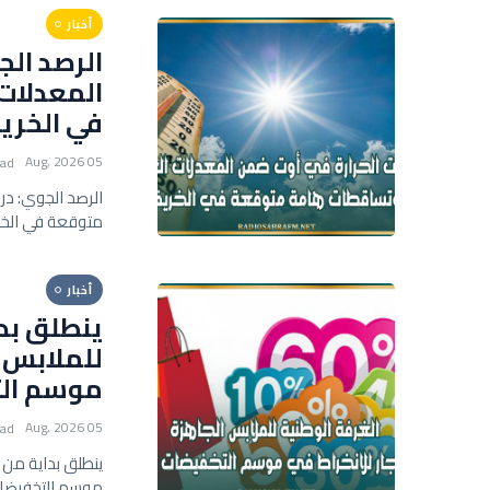
أخبار
الرصد الج
المعدلات
في الخري
05 Aug, 2026
ead
الرصد الجوي: د
متوقعة في الخ
أخبار
للملابس ا
موسم الت
05 Aug, 2026
ead
موسم التخفيضات