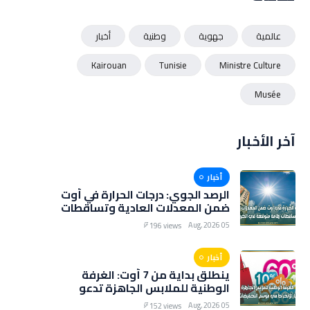
عالمية
جهوية
وطنية
أخبار
Kairouan
Tunisie
Ministre Culture
Musée
آخر الأخبار
أخبار
الرصد الجوي: درجات الحرارة في أوت
ضمن المعدلات العادية وتساقطات
هامة متوقعة في الخريف
05 Aug, 2026
196 views
أخبار
ينطلق بداية من 7 أوت: الغرفة
الوطنية للملابس الجاهزة تدعو
التجار للانخراط في موسم
05 Aug, 2026
152 views