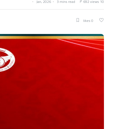
3 mins read
692 views
10 Jan, 2026
0 likes