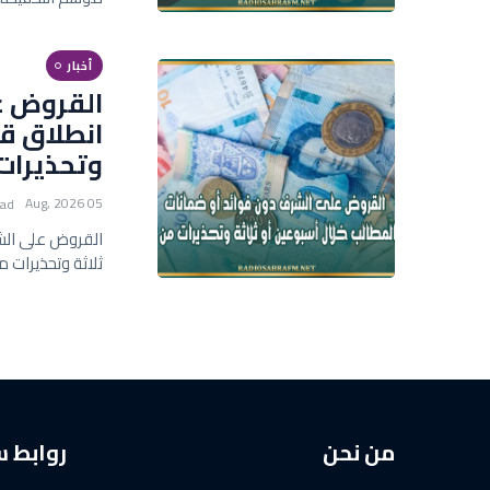
أخبار
القروض عل
انطلاق قب
وتحذيرات
05 Aug, 2026
ead
القروض على الشر
ثلاثة وتحذيرات 
من نحن
روابط 