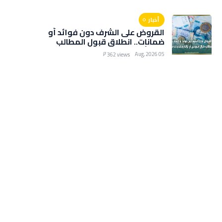
التخفيضات الصيفية
أخبار
القروض على الشرف دون فوائد أو
ضمانات.. انطلاق قبول المطالب
خلال أسبوعين أو ثلاثة وتحذيرات
05 Aug, 2026
362 views
من رسوم خفيّة