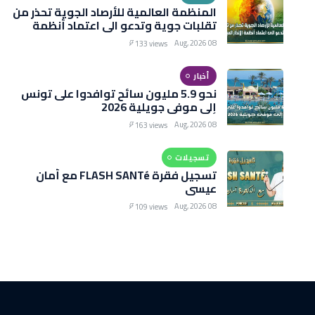
المنظمة العالمية للأرصاد الجوية تحذر من
تقلبات جوية وتدعو الى اعتماد أنظمة
الإنذار المبكر
08 Aug, 2026
133 views
أخبار
نحو 5.9 مليون سائح توافدوا على تونس
إلى موفى جويلية 2026
08 Aug, 2026
163 views
تسجيلات
تسجيل فقرة FLASH SANTé مع أمان
عيسى
08 Aug, 2026
109 views