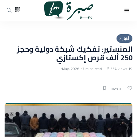
أخبار
المنستير: تفكيك شبكة دولية وحجز
250 ألف قرص إكستازي
7 mins read
534 views
19 May, 2026
0 likes