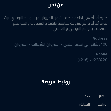
من نحن
صبرة أف أم هي اذاعة خاصة تبث من القيروان من الوسط التونسي. تبث
صبرة أف أم برامج متنوعة سياسية رياضية و اقتصادية و المواضيع
المتعلقة بالواقع التونسي و العالمي
Address
3100شارع أبي زمعة البلوي - القيروان الشمالية - القيروان
Phone
77238220 (216+)
روابط سريعة
الأخبار
صور
البرامج
المباشر