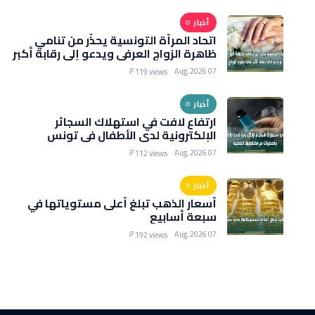
أخبار
اتحاد المرأة التونسية يحذّر من تنامي
ظاهرة الزواج العرفي ويدعو إلى رقابة أكبر
على عقود الزواج
07 Aug, 2026
119 views
أخبار
ارتفاع لافت في استهلاك السجائر
الإلكترونية لدى الأطفال في تونس
وتحذيرات من مخاطرها الصحية
07 Aug, 2026
112 views
أخبار
أسعار الذهب تبلغ أعلى مستوياتها في
سبعة أسابيع
07 Aug, 2026
192 views