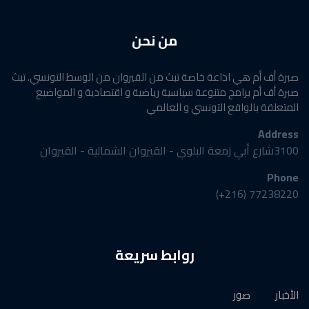
من نحن
صبرة أف أم هي اذاعة خاصة تبث من القيروان من الوسط التونسي. تبث
صبرة أف أم برامج متنوعة سياسية رياضية و اقتصادية و المواضيع
المتعلقة بالواقع التونسي و العالمي
Address
3100شارع أبي زمعة البلوي - القيروان الشمالية - القيروان
Phone
77238220 (216+)
روابط سريعة
الأخبار
صور