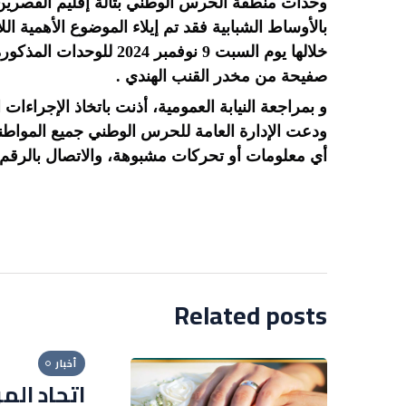
وحدات منطقة الحرس الوطني بتالة إقليم القصرين،
بالأوساط الشبابية فقد تم إيلاء الموضوع الأهمية ال
صفيحة من مخدر القنب الهندي .
و بمراجعة النيابة العمومية، أذنت باتخاذ الإجراءات ا
ودعت الإدارة العامة للحرس الوطني جميع المواطنين
أي معلومات أو تحركات مشبوهة، والاتصال بالرقم 71860135 للمساهمة في الحفاظ على الأمن العام
Related posts
أخبار
اتحاد الم