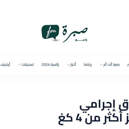
ر
صبرة أف أم
رياضة
أخبار
رئاسية 2024
تسجيلات
أرشيف
ق إجرامي
لترويج المخدّرات وحجز أكثر من 4 كغ