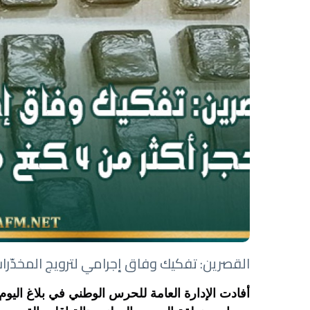
القصرين: تفكيك وفاق إجرامي لترويج المخدّرات وحجز أكثر من 4 كغ