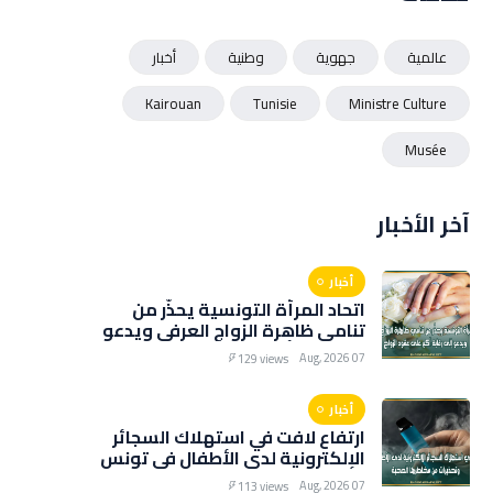
عالمية
جهوية
وطنية
أخبار
Kairouan
Tunisie
Ministre Culture
Musée
آخر الأخبار
أخبار
اتحاد المرأة التونسية يحذّر من
تنامي ظاهرة الزواج العرفي ويدعو
إلى رقابة أكبر على عقود الزواج
07 Aug, 2026
129 views
أخبار
ارتفاع لافت في استهلاك السجائر
الإلكترونية لدى الأطفال في تونس
وتحذيرات من مخاطرها الصحية
07 Aug, 2026
113 views