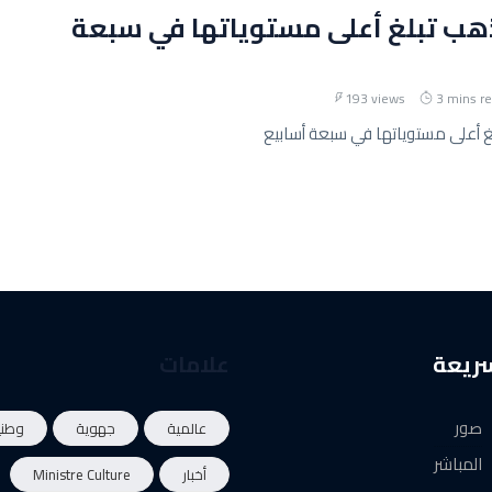
ذهب تبلغ أعلى مستوياتها في سبعة
193 views
3 mins r
غ أعلى مستوياتها في سبعة أسابيع
سريعة
علامات
صور
عالمية
جهوية
وطني
المباشر
أخبار
Ministre Culture