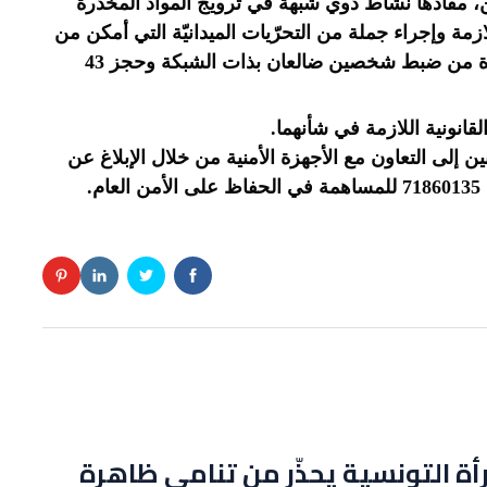
 مفادها نشاط ذوي شبهة في ترويج المواد المخدّرة
لازمة وإجراء جملة من التحرّيات الميدانيّة التي أمكن من
خلالها يوم السبت 9 نوفمبر 2024 للوحدات المذكورة من ضبط شخصين ضالعان بذات الشبكة وحجز 43
لقانونية اللازمة في شأنهما.
 إلى التعاون مع الأجهزة الأمنية من خلال الإبلاغ عن
.
رأة التونسية يحذّر من تنامي ظاهرة