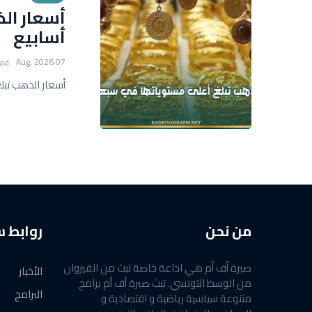
أسعار ال
أسابيع
07 Aug, 2026
ead
أسعار الذهب تبل
من نحن
روابط 
صبرة أف أم هي اذاعة خاصة تبث من القيروان
الأخبار
من الوسط التونسي. تبث صبرة أف أم برامج
البرامج
متنوعة سياسية رياضية و اقتصادية و