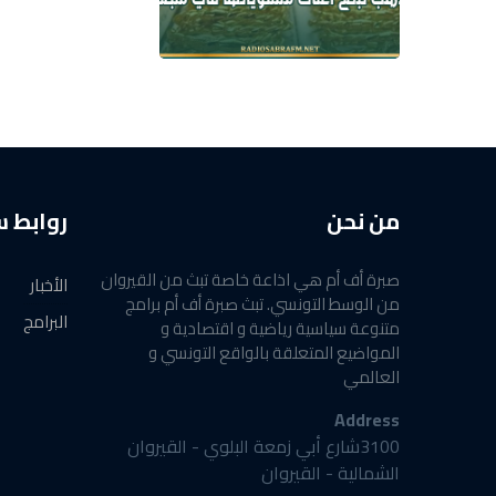
من نحن
روابط 
صبرة أف أم هي اذاعة خاصة تبث من القيروان
الأخبار
من الوسط التونسي. تبث صبرة أف أم برامج
البرامج
متنوعة سياسية رياضية و اقتصادية و
المواضيع المتعلقة بالواقع التونسي و
العالمي
Address
3100شارع أبي زمعة البلوي - القيروان
الشمالية - القيروان