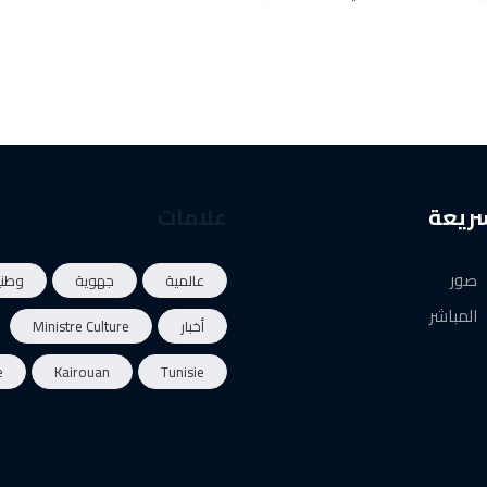
سريعة
علامات
صور
عالمية
جهوية
وطني
المباشر
أخبار
Ministre Culture
e
Kairouan
Tunisie