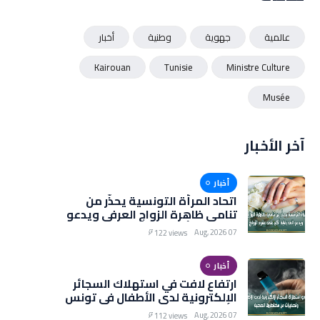
عالمية
جهوية
وطنية
أخبار
Kairouan
Tunisie
Ministre Culture
Musée
آخر الأخبار
أخبار
اتحاد المرأة التونسية يحذّر من
تنامي ظاهرة الزواج العرفي ويدعو
إلى رقابة أكبر على عقود الزواج
07 Aug, 2026
122 views
أخبار
ارتفاع لافت في استهلاك السجائر
الإلكترونية لدى الأطفال في تونس
وتحذيرات من مخاطرها الصحية
07 Aug, 2026
112 views