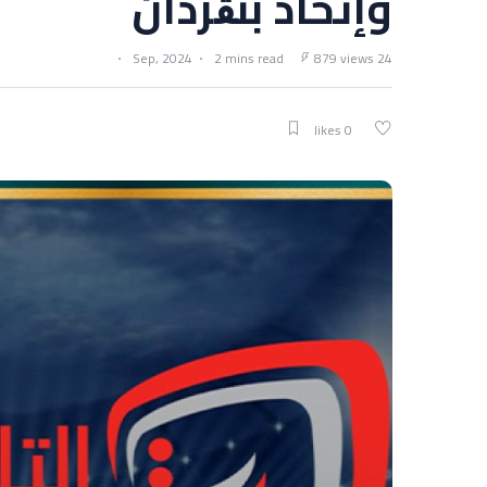
وإتحاد بنڨردان
2 mins read
879 views
24 Sep, 2024
0 likes