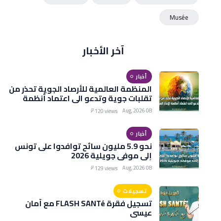
Musée
آخر الأخبار
أخبار
المنظمة العالمية للأرصاد الجوية تحذر من
تقلبات جوية وتدعو الى اعتماد أنظمة
الإنذار المبكر
08 Aug, 2026
120 views
أخبار
نحو 5.9 مليون سائح توافدوا على تونس
إلى موفى جويلية 2026
08 Aug, 2026
129 views
تسجيلات
تسجيل فقرة FLASH SANTé مع أمان
عيسى