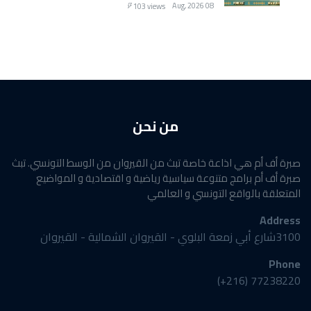
08 Aug, 2026
103 views
من نحن
صبرة أف أم هي اذاعة خاصة تبث من القيروان من الوسط التونسي. تبث
صبرة أف أم برامج متنوعة سياسية رياضية و اقتصادية و المواضيع
المتعلقة بالواقع التونسي و العالمي
Address
3100شارع أبي زمعة البلوي - القيروان الشمالية - القيروان
Phone
77238220 (216+)