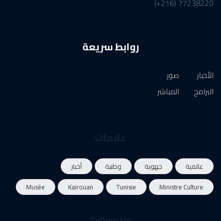
77238220 (216+)
روابط سريعة
الأخبار
صور
البرامج
المباشر
علامات
عالمية
جهوية
وطنية
أخبار
Musée
Kairouan
Tunisie
Ministre Culture
Follow Us