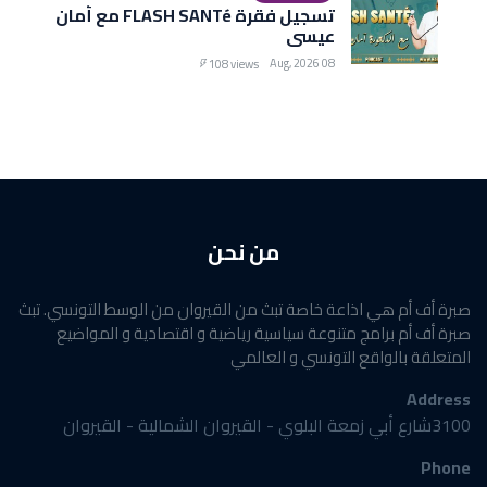
تسجيل فقرة FLASH SANTé مع أمان
عيسى
08 Aug, 2026
108 views
من نحن
صبرة أف أم هي اذاعة خاصة تبث من القيروان من الوسط التونسي. تبث
صبرة أف أم برامج متنوعة سياسية رياضية و اقتصادية و المواضيع
المتعلقة بالواقع التونسي و العالمي
Address
3100شارع أبي زمعة البلوي - القيروان الشمالية - القيروان
Phone