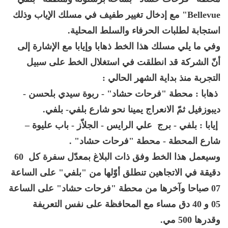
Bellevue" مع إدخال تغيير طفيف في مسلك الإياب وذلك
استجابة لطلبات الحرفاء والسلط المحلية.
وفي ما يلي مسلك هذا الخط ذهابا وإيابا مع الإشارة إلى
أنّ الشركة قد انطلقت في استغلال الخط على سبيل
التجربة منذ بداية الشهر الحالي :
ذهابا : محطة "فرحات حشاد" - ربوة سيدي بلحسن -
ديبوزفيل ثمّ الانعراج يمينا نحو شارع بلفي- بلفي.
إيابا : بلفي - برج علي الرايس - الجلاّز - باب عليوة –
شارع المحطة - محطة "فرحات حشاد" .
وسيعمل هذا الخط وفق ذات البلاغ بمعدّل سفرة كل 60
دقيقة في الاتجاهين تنطلق أوّلها من "بلفي" على الساعة
07 صباحا وآخرها من محطة "فرحات حشاد" على الساعة
05 و 40 دق مساء مع المحافظة على نفس التعريفة
وقدرها 500 مي.