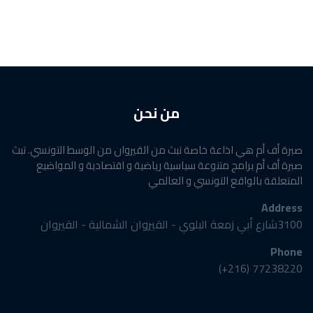
من نحن
صبرة أف أم هي اذاعة خاصة تبث من القيروان من الوسط التونسي. تبث
صبرة أف أم برامج متنوعة سياسية رياضية و اقتصادية و المواضيع
المتعلقة بالواقع التونسي و العالمي
Address
3100شارع أبي زمعة البلوي - القيروان الشمالية - القيروان
Phone
77238220 (216+)