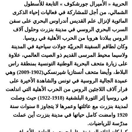
الحربية « الأميرال جورشكوف » التابعة للأسطول
الشمالي، من أجل للمشاركة في فعاليات إحياء الذكرى
المائوية لإنزال علم القديس أندراوس البحري على سفن
السرب البحري الروسي في مدينة بنزرت وحلول آلاف
الروس ببلادنا هروبا من الحرب الأهلية في روسيا.
وكان لطاقم السفينة الحربيّة جولات سياحية في المدينة
ولاسيما محيط المرسى القديم ذو الصيت العالمي، علاوة
على زيارة متحف البحرية الوطنية التونسية بمنطقة راس
البلاط، وأيضا متحف أنستازيا شيرنسكي(1902-2009) وهي
عميدة الجالية الروسية في تونس والشاهدة الأخيرة على
فرار آلاف اللاجئين الروس من الحرب الأهلية التي اندلعت
في روسيا إثر الثورة البلشفية (1918-1922) حيث وصلت
لمدينة بنزرت مع عائلتها وعمرها لا يتجاوز 8 سنوات سنة
1920 وامضت كامل حياتها في مدينة بنزرت أين عملت
مدرّسة للرياضيات.
كما كان لقائد السفينة مثلما جرت به العادة والأعراف