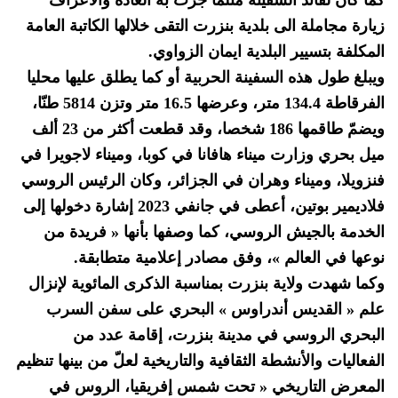
زيارة مجاملة الى بلدية بنزرت التقى خلالها الكاتبة العامة
المكلفة بتسيير البلدية ايمان الزواوي.
ويبلغ طول هذه السفينة الحربية أو كما يطلق عليها محليا
الفرقاطة 134.4 متر، وعرضها 16.5 متر وتزن 5814 طنّا،
ويضمّ طاقمها 186 شخصا، وقد قطعت أكثر من 23 ألف
ميل بحري وزارت ميناء هافانا في كوبا، وميناء لاجويرا في
فنزويلا، وميناء وهران في الجزائر، وكان الرئيس الروسي
فلاديمير بوتين، أعطى في جانفي 2023 إشارة دخولها إلى
الخدمة بالجيش الروسي، كما وصفها بأنها « فريدة من
نوعها في العالم »، وفق مصادر إعلامية متطابقة.
وكما شهدت ولاية بنزرت بمناسبة الذكرى المائوية لإنزال
علم « القديس أندراوس » البحري على سفن السرب
البحري الروسي في مدينة بنزرت، إقامة عدد من
الفعاليات والأنشطة الثقافية والتاريخية لعلّ من بينها تنظيم
المعرض التاريخي « تحت شمس إفريقيا، الروس في