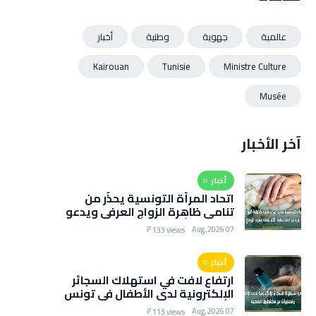
عالمية
جهوية
وطنية
أخبار
Kairouan
Tunisie
Ministre Culture
Musée
آخر الأخبار
أخبار
اتحاد المرأة التونسية يحذّر من
تنامي ظاهرة الزواج العرفي ويدعو
إلى رقابة أكبر على عقود الزواج
07 Aug, 2026
133 views
أخبار
ارتفاع لافت في استهلاك السجائر
الإلكترونية لدى الأطفال في تونس
وتحذيرات من مخاطرها الصحية
07 Aug, 2026
113 views