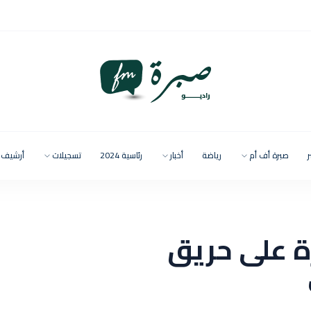
ر
صبرة أف أم
رياضة
أخبار
رئاسية 2024
تسجيلات
أرشيف
 على حريق