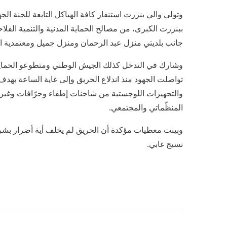
وتولى والي بنزرت استنفار كافة الهياكل التابعة للجنة الج
ببنزرت الكبرى، من مصالح الحماية المدنية والتنمية الفلاحي
جانب بلديتي منزل عبد الرحمان ومنزل جميل ومعتمدية ا
وشارك في التدخل كذلك الجيش الوطني ومتطوعو الحماية ا
تواصلت الجهود منذ اندلاع الحريق وإلى غاية الساعة بهد
والتجهيزات اللوجستية من شاحنات إطفاء وجرّافات وغيره
المنظّماتي والمجتمعي.
وبينت معطيات مؤكدة أن الحريق لم يخلف أية أضرار بشرية 
نسيج غابي.