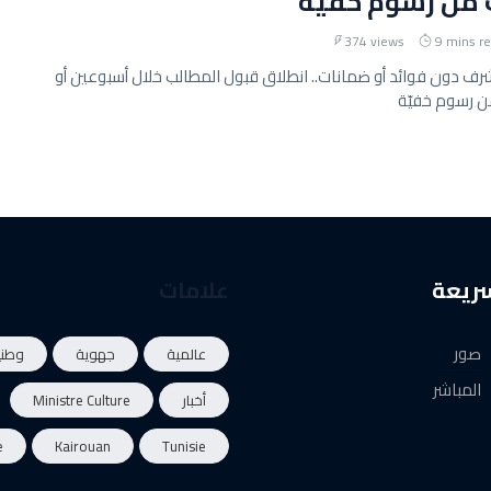
 من رسوم خفيّة
374 views
9 mins r
ف دون فوائد أو ضمانات.. انطلاق قبول المطالب خلال أسبوعين أو
من رسوم خفيّة
سريعة
علامات
صور
عالمية
جهوية
وطني
المباشر
أخبار
Ministre Culture
e
Kairouan
Tunisie