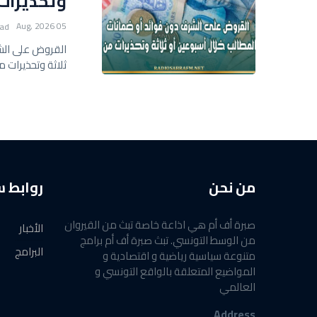
وتحذيرات
05 Aug, 2026
ead
القروض على الشر
ثلاثة وتحذيرات 
من نحن
روابط 
صبرة أف أم هي اذاعة خاصة تبث من القيروان
الأخبار
من الوسط التونسي. تبث صبرة أف أم برامج
البرامج
متنوعة سياسية رياضية و اقتصادية و
المواضيع المتعلقة بالواقع التونسي و
العالمي
Address