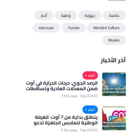
عالمية
جهوية
وطنية
أخبار
Kairouan
Tunisie
Ministre Culture
Musée
آخر الأخبار
أخبار
الرصد الجوي: درجات الحرارة في أوت
ضمن المعدلات العادية وتساقطات
هامة متوقعة في الخريف
05 Aug, 2026
199 views
أخبار
ينطلق بداية من 7 أوت: الغرفة
الوطنية للملابس الجاهزة تدعو
التجار للانخراط في موسم
05 Aug, 2026
164 views