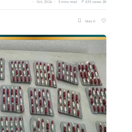
3 mins read
635 views
28 Oct, 2024
0 likes