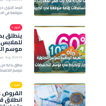
الرصد الجوي: د
متوقعة في الخ
أخبار
للملابس ا
موسم الت
05 Aug, 2026
ead
موسم التخفيضات
أخبار
القروض عل
انطلاق قب