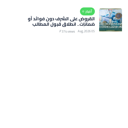
التخفيضات الصيفية
أخبار
القروض على الشرف دون فوائد أو
ضمانات.. انطلاق قبول المطالب
خلال أسبوعين أو ثلاثة وتحذيرات
05 Aug, 2026
374 views
من رسوم خفيّة