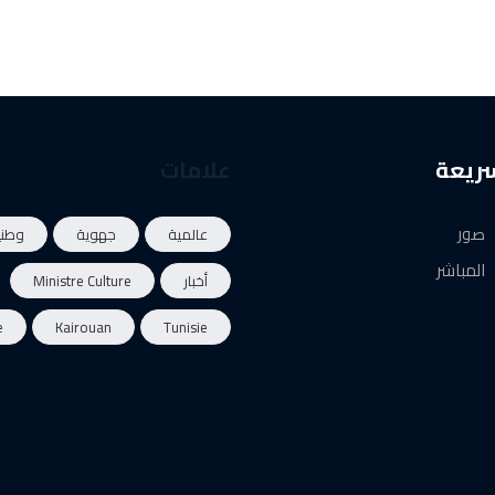
سريعة
علامات
صور
عالمية
جهوية
وطني
المباشر
أخبار
Ministre Culture
e
Kairouan
Tunisie