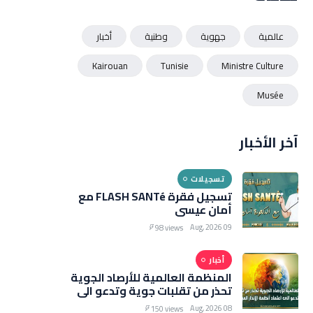
عالمية
جهوية
وطنية
أخبار
Kairouan
Tunisie
Ministre Culture
Musée
آخر الأخبار
تسجيلات
تسجيل فقرة FLASH SANTé مع
أمان عيسى
09 Aug, 2026
98 views
أخبار
المنظمة العالمية للأرصاد الجوية
تحذر من تقلبات جوية وتدعو الى
اعتماد أنظمة الإنذار المبكر
08 Aug, 2026
150 views