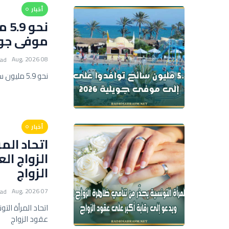
أخبار
نح
موفى جويلي
08 Aug, 2026
ead
نحو 5.9 مليون سائح توافدوا على تونس إلى موفى جويلية 2026
أخبار
اتحاد الم
الزواج ال
الزواج
07 Aug, 2026
ead
اتحاد المرأة الت
عقود الزواج