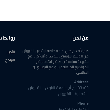
من نحن
روابط 
صبرة أف أم هي اذاعة خاصة تبث من القيروان
الأخبار
من الوسط التونسي. تبث صبرة أف أم برامج
البرامج
متنوعة سياسية رياضية و اقتصادية و
المواضيع المتعلقة بالواقع التونسي و
العالمي
Address
3100شارع أبي زمعة البلوي - القيروان
الشمالية - القيروان
Phone
77238220 (216+)