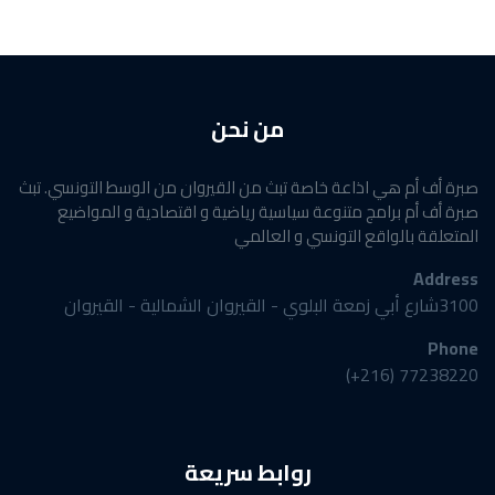
من نحن
صبرة أف أم هي اذاعة خاصة تبث من القيروان من الوسط التونسي. تبث
صبرة أف أم برامج متنوعة سياسية رياضية و اقتصادية و المواضيع
المتعلقة بالواقع التونسي و العالمي
Address
3100شارع أبي زمعة البلوي - القيروان الشمالية - القيروان
Phone
77238220 (216+)
روابط سريعة