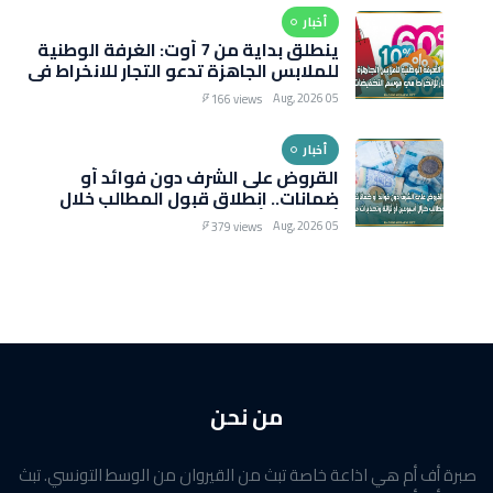
أخبار
ينطلق بداية من 7 أوت: الغرفة الوطنية
للملابس الجاهزة تدعو التجار للانخراط في
موسم التخفيضات الصيفية
05 Aug, 2026
166 views
أخبار
القروض على الشرف دون فوائد أو
ضمانات.. انطلاق قبول المطالب خلال
أسبوعين أو ثلاثة وتحذيرات من رسوم
05 Aug, 2026
379 views
خفيّة
من نحن
صبرة أف أم هي اذاعة خاصة تبث من القيروان من الوسط التونسي. تبث