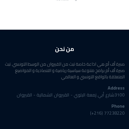
من نحن
صبرة أف أم هي اذاعة خاصة تبث من القيروان من الوسط التونسي. تبث
صبرة أف أم برامج متنوعة سياسية رياضية و اقتصادية و المواضيع
المتعلقة بالواقع التونسي و العالمي
Address
3100شارع أبي زمعة البلوي - القيروان الشمالية - القيروان
Phone
77238220 (216+)