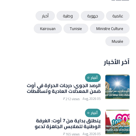
عالمية
جهوية
وطنية
أخبار
Kairouan
Tunisie
Ministre Culture
Musée
آخر الأخبار
أخبار
الرصد الجوي: درجات الحرارة في أوت
ضمن المعدلات العادية وتساقطات
هامة متوقعة في الخريف
05 Aug, 2026
212 views
أخبار
ينطلق بداية من 7 أوت: الغرفة
الوطنية للملابس الجاهزة تدعو
التجار للانخراط في موسم
05 Aug, 2026
165 views