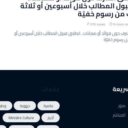
ول المطالب خلال أسبوعين أو ثلاثة
 من رسوم خفيّة
379 views
9 mins r
ف دون فوائد أو ضمانات.. انطلاق قبول المطالب خلال أسبوعين أو
من رسوم خفيّة
سريعة
علامات
صور
عالمية
جهوية
وطني
المباشر
أخبار
Ministre Culture