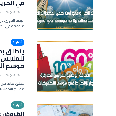
في الخري
05 Aug, 2026
ead
الرصد الجوي: د
متوقعة في الخ
أخبار
للملابس ا
موسم الت
05 Aug, 2026
ead
موسم التخفيضات
أخبار
القروض عل