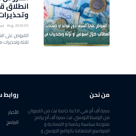
انطلاق قب
وتحذيرات
05 Aug, 2026
ead
القروض على الشر
ثلاثة وتحذيرات 
من نحن
روابط 
صبرة أف أم هي اذاعة خاصة تبث من القيروان
الأخبار
من الوسط التونسي. تبث صبرة أف أم برامج
البرامج
متنوعة سياسية رياضية و اقتصادية و
المواضيع المتعلقة بالواقع التونسي و