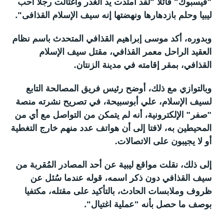
"فيسبوك" قائلا "لقد امتدت يد الغدر واغتالت رجلا أحب
ليبيا وحلم بازدهارها ونهضتها إنه سيف الإسلام القذافى".
وبدوره، أكد موسى إبراهيم القذافي المتحدث باسم نظام
العقيد الراحل معمر القذافي، مقتل سيف الإسلام
القذافي، بمقر إقامته في مدينة الزنتان.
وبالتوازي مع ذلك، أوضح رئيس فريق المصالحة التابع
لسيف الإسلام، علي أبوسبيحة، في تصريح نشرته منصة
"صفر" الإلكترونية، أنه لم يتمكن من التواصل مع أي من
المحيطين به، لافتا إلى أن هواتف عدد منهم خارج التغطية
أو لا يجيبون على الاتصالات.
إلى ذلك، نقلت مواقع ليبية عن أحد المصادر المُقربة من
سيف القذافي دون ذكر اسمه، قوله عندما سُئل عن
ظروف وملابسات الحادث، بالتأكيد على مقتله، مكتفيا
بوصف ما حصل بأنه "عملية اغتيال".