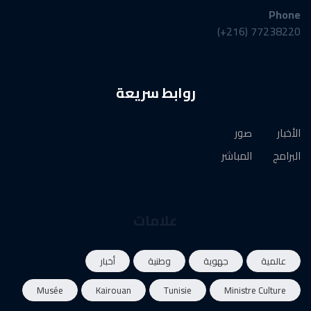
Phone
77238220 (216+)
روابط سريعة
الأخبار
صور
البرامج
المباشر
علامات
عالمية
جهوية
وطنية
أخبار
Musée
Kairouan
Tunisie
Ministre Culture