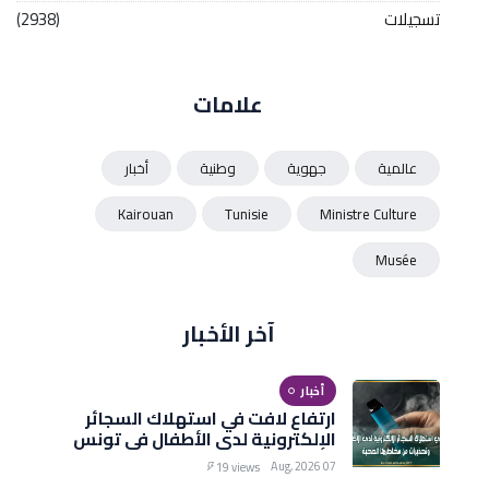
تسجيلات
(2938)
علامات
عالمية
جهوية
وطنية
أخبار
Kairouan
Tunisie
Ministre Culture
Musée
آخر الأخبار
أخبار
ارتفاع لافت في استهلاك السجائر
الإلكترونية لدى الأطفال في تونس
وتحذيرات من مخاطرها الصحية
07 Aug, 2026
19 views