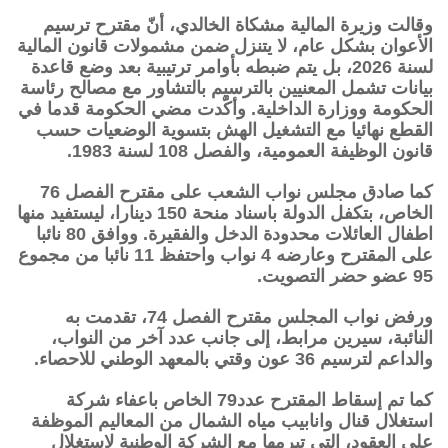
وقالت وزيرة المالية مشكاة الخالدي، أنّ مقترح ترسيم
الأعوان بشكل عام، لا يتنزل ضمن مشمولات قانون المالية
لسنة 2026، بل يتم ضبطه بأوامر ترتيبية بعد وضع قاعدة
بيانات تشمل المعنيين بالترسيم بالتشاور مع مصالح رئاسة
الحكومة ووزارة الداخلية. وأكّدت مضي الحكومة قدما في
القطع نهائيا مع التشغيل الهش بتسوية الوضعيات حسب
قانون الوظيفة العمومية، والفصل 108 لسنة 1983.
كما صادق مجلس نواب الشعب على مقترح الفصل 76
الخاص، بتكفل الدولة باسناد منحة 150 دينارا، ليستفيد منها
اطفال العائلات محدودة الدخل والفقيرة. ووافق 80 نائبا
على المقترح وعارضه 4 نواب واحتفظ 11 نائبا من مجموع
95 عضو حضر التصويت.
ورفض نواب المجلس مقترح الفصل 74، تقدمت به
النائبة، سيرين مرابط، إلى جانب عدد آخر من النواب،
والداعم لترسيم 36 عون وقتي بالمعهد الوطني للاحصاء.
كما تم إسقاط المقترح عدد79 الخاص باعفاء شركة
استغلال قنال وانابيب مياه الشمال من المعاليم الموظفة
على العقود، التي تبرمها مع الشركة الوطنية لاستغلال