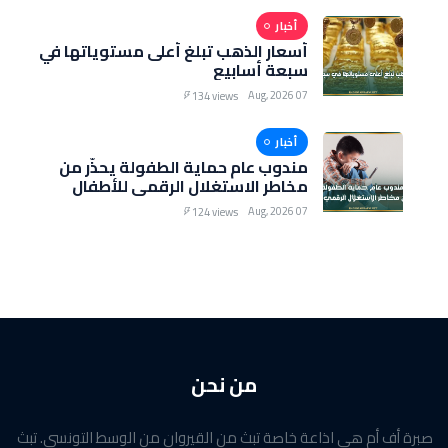
أخبار
أسعار الذهب تبلغ أعلى مستوياتها في
سبعة أسابيع
07 Aug, 2026
134 views
أخبار
مندوب عام حماية الطفولة يحذّر من
مخاطر الاستغلال الرقمي للأطفال
07 Aug, 2026
124 views
من نحن
صبرة أف أم هي اذاعة خاصة تبث من القيروان من الوسط التونسي. تبث