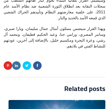
وسيشمل القرار تلقائيًا أسماء نجوم كبار طالهم الشّطب من
سجلات النقابة بعد انطلاق الثورة الشعبية ضد نظام الأسد عام
2011، على خلفية معارضتهم النظام وتأييدهم الحراك الشعبي
الذي قمعه الأسد بالحديد والنار.
وبهذا القرار سيضمن ممثلون أمثال جمال سليمان، ويارا صبري،
وسامر المصري، ورامي حنا، وعبد الحكيم قطيفان، ومحمد آل
رشي، وعزة البحرة ومكسيم خليل، بالإضافة إلى آخرين، عودتهم
للنشاط الفني في بلادهم.
Related posts