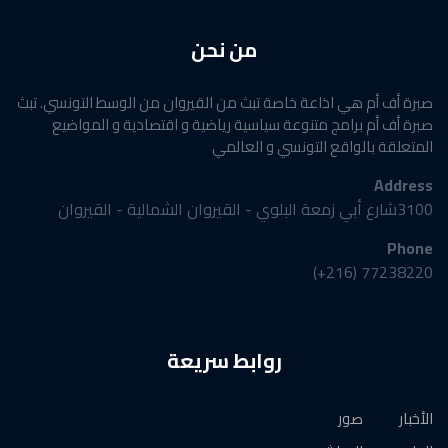
من نحن
صبرة أف أم هي اذاعة خاصة تبث من القيروان من الوسط التونسي. تبث
صبرة أف أم برامج متنوعة سياسية رياضية و اقتصادية و المواضيع
المتعلقة بالواقع التونسي و العالمي
Address
3100شارع أبي زمعة البلوي - القيروان الشمالية - القيروان
Phone
77238220 (216+)
روابط سريعة
الأخبار
صور