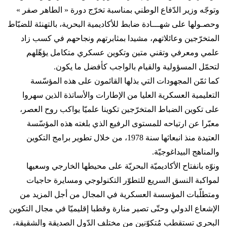
وتوجّه وزير الدّفاع الوطني بمناسبة تخرّج دورة « الطاهر صفر »
وحصـولها على شهـــادة ضابط للأكاديمية البحرية، بالتهنئة للضبّاط
المتخرّجين وعائلاتهم، مشيدا بمثابرتهم ونجاحهم في كسب زاد
علمي ومعرفي وتقني متين وتكوين عسكري متكامل يؤهّلهم
لتحمّل المسؤولية والقيام بالواجب كأفضل ما يكون.
كما ثمّن المجهودات التي بذلها القائمون على هذه المؤسّسة
التعليمية العسكرية العليا من الإطارات والأساتذة الذين سهروا
على تكوين الضباط المتخرّجين تكوينا علميّا يواكب روح العصر،
معبّرا عن ارتياحه للمستوى الرفيع الذي بلغته هذه المؤسّسة
العتيدة منذ انبعاثها سنة 1978، من خلال تطوير برامج التكوين
والمناهج البيداغوجيّة.
ونوّه بانفتاح الأكاديميّة البحريّة على محيطها الخارجي وسعيها
لمواكبة النسق السريع للتطوّر التكنولوجي ومسايرة حاجيات
ومتطلّبات المؤسسة العسكرية في المجال من أجل المزيد من
الإشعاع الدولي وحتّى تصير منارة وقطبا إقليميّا في مجال التكوين
البحري تستقطب مُتكوّنين من مختلف الدّول الصديقة والشقيقة،