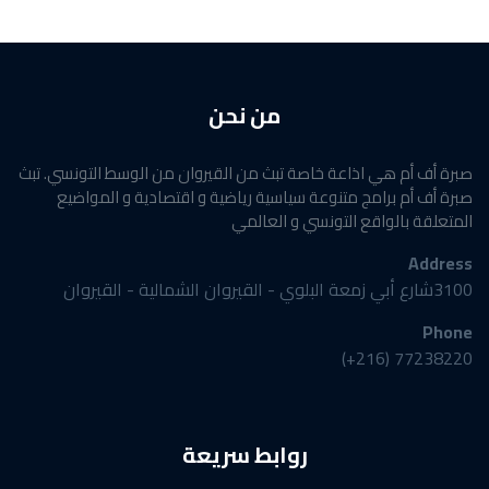
من نحن
صبرة أف أم هي اذاعة خاصة تبث من القيروان من الوسط التونسي. تبث
صبرة أف أم برامج متنوعة سياسية رياضية و اقتصادية و المواضيع
المتعلقة بالواقع التونسي و العالمي
Address
3100شارع أبي زمعة البلوي - القيروان الشمالية - القيروان
Phone
77238220 (216+)
روابط سريعة