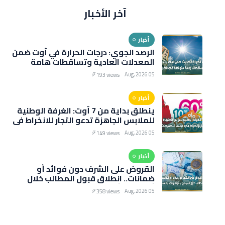
آخر الأخبار
أخبار
الرصد الجوي: درجات الحرارة في أوت ضمن
المعدلات العادية وتساقطات هامة
متوقعة في الخريف
05 Aug, 2026
193 views
أخبار
ينطلق بداية من 7 أوت: الغرفة الوطنية
للملابس الجاهزة تدعو التجار للانخراط في
موسم التخفيضات الصيفية
05 Aug, 2026
149 views
أخبار
القروض على الشرف دون فوائد أو
ضمانات.. انطلاق قبول المطالب خلال
أسبوعين أو ثلاثة وتحذيرات من رسوم
05 Aug, 2026
358 views
خفيّة