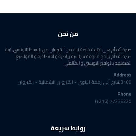
من نحن
صبرة أف أم هي اذاعة خاصة تبث من القيروان من الوسط التونسي. تبث
صبرة أف أم برامج متنوعة سياسية رياضية و اقتصادية و المواضيع
المتعلقة بالواقع التونسي و العالمي
Address
3100شارع أبي زمعة البلوي - القيروان الشمالية - القيروان
Phone
77238220 (216+)
روابط سريعة