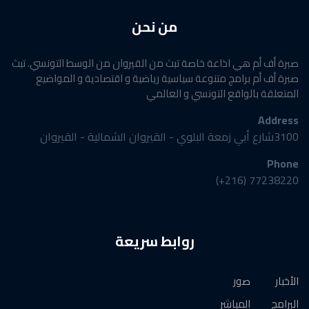
من نحن
صبرة أف أم هي اذاعة خاصة تبث من القيروان من الوسط التونسي. تبث
صبرة أف أم برامج متنوعة سياسية رياضية و اقتصادية و المواضيع
المتعلقة بالواقع التونسي و العالمي
Address
3100شارع أبي زمعة البلوي - القيروان الشمالية - القيروان
Phone
77238220 (216+)
روابط سريعة
الأخبار
صور
البرامج
المباشر