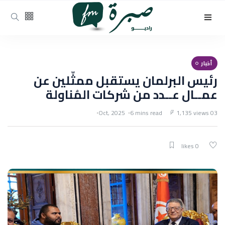
أخبار
رئيس البرلمان يستقبل ممثّلين عن
عمــال عــدد من شركات المُناولة
6 mins read
1,135 views
03 Oct, 2025
0 likes