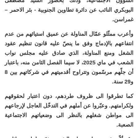
الشؤون الاجتماعية، وذلك بحضور السيد مصطفى
البوبكري النائب عن دائرة تطاوين الجنوبية - بئر الاحمر –
غمراسن.
وأعرب ممثّلو عمّال المناولة عن عميق استيائهم من عدم
انتفاعهم بالإدماج وفق ما ينصّ عليه قانون تنظيم عقود
الشغل ومنع المناولة، الذي صادق عليه مجلس نواب
الشعب في ماي 2025، لا سيما الفصل الثامن منه، باعتبار
أن جلّهم مرسّمون وتتراوح أقدميتهم في شركاتهم بين 8
و29 سنة.
كما تطرقوا الى ظروف طردهم، دون اعتبار لحقوقهم
ولكرامتهم. وعبّروا عن أملهم في التدخّل العاجل لإرجاعهم
الى مواطن شغلهم بالنظر الى وضعياتهم الاجتماعية
الصعبة.