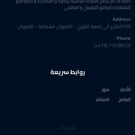
صبرة أف أم برامج متنوعة سياسية رياضية و اقتصادية و المواضيع
المتعلقة بالواقع التونسي و العالمي
Address
3100شارع أبي زمعة البلوي - القيروان الشمالية - القيروان
Phone
77238220 (216+)
روابط سريعة
الأخبار
صور
البرامج
المباشر
علامات