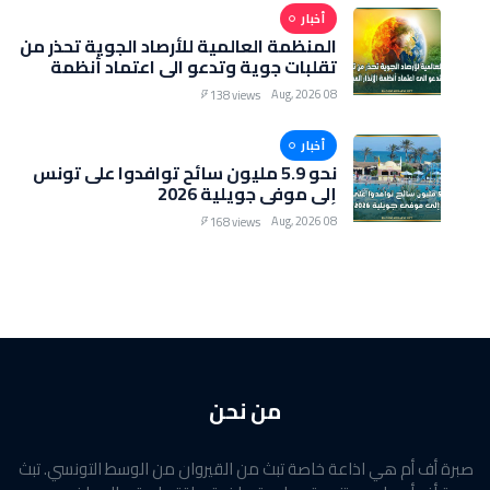
أخبار
المنظمة العالمية للأرصاد الجوية تحذر من
تقلبات جوية وتدعو الى اعتماد أنظمة
الإنذار المبكر
08 Aug, 2026
138 views
أخبار
نحو 5.9 مليون سائح توافدوا على تونس
إلى موفى جويلية 2026
08 Aug, 2026
168 views
من نحن
صبرة أف أم هي اذاعة خاصة تبث من القيروان من الوسط التونسي. تبث