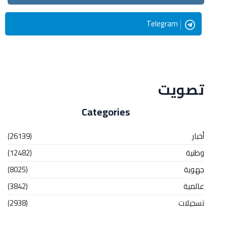
Telegram
Streaming
تصويت
Categories
أخبار
(26139)
وطنية
(12482)
جهوية
(8025)
عالمية
(3842)
تسجيلات
(2938)