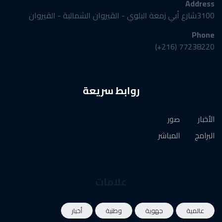
Address
3100شارع أبي زمعة البلوي - القيروان الشمالية - القيروان
Phone
77238220 (216+)
روابط سريعة
الأخبار
صور
البرامج
المباشر
علامات
عالمية
جهوية
وطنية
أخبار