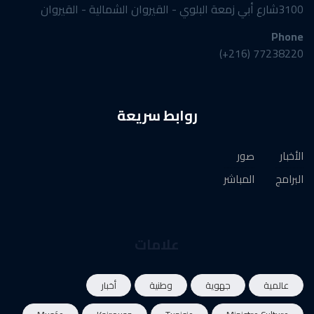
3100شارع أبي زمعة البلوي - القيروان الشمالية - القيروان
Phone
77238220 (216+)
روابط سريعة
الأخبار
صور
البرامج
المباشر
علامات
عالمية
جهوية
وطنية
أخبار