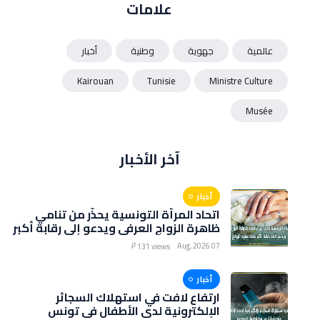
علامات
عالمية
جهوية
وطنية
أخبار
Kairouan
Tunisie
Ministre Culture
Musée
آخر الأخبار
أخبار
اتحاد المرأة التونسية يحذّر من تنامي
ظاهرة الزواج العرفي ويدعو إلى رقابة أكبر
على عقود الزواج
07 Aug, 2026
131 views
أخبار
ارتفاع لافت في استهلاك السجائر
الإلكترونية لدى الأطفال في تونس