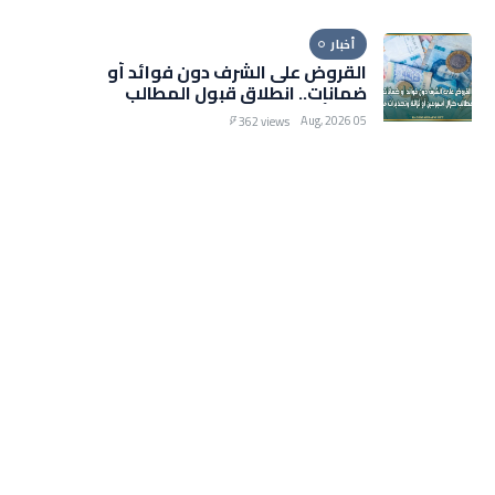
التخفيضات الصيفية
أخبار
القروض على الشرف دون فوائد أو
ضمانات.. انطلاق قبول المطالب
خلال أسبوعين أو ثلاثة وتحذيرات
05 Aug, 2026
362 views
من رسوم خفيّة