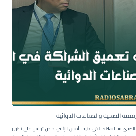
منة الصحية والصناعات الدوائية
أكد وزير الصحة مصطفى الفرجاني خلال لقاء جمعه بنظيره الصيني Lei Haichao في جنيف أمس الإثنين، حرص تونس على تطوير