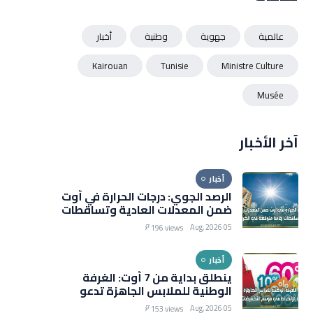
عالمية
جهوية
وطنية
أخبار
Kairouan
Tunisie
Ministre Culture
Musée
آخر الأخبار
أخبار
الرصد الجوي: درجات الحرارة في أوت
ضمن المعدلات العادية وتساقطات
هامة متوقعة في الخريف
05 Aug, 2026
196 views
أخبار
ينطلق بداية من 7 أوت: الغرفة
الوطنية للملابس الجاهزة تدعو
التجار للانخراط في موسم
05 Aug, 2026
153 views