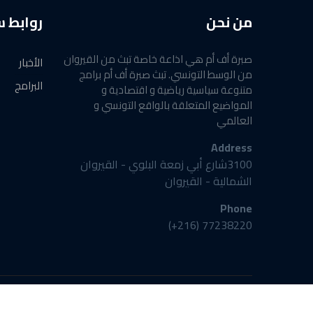
من نحن
روابط 
صبرة أف أم هي اذاعة خاصة تبث من القيروان
الأخبار
من الوسط التونسي. تبث صبرة أف أم برامج
البرامج
متنوعة سياسية رياضية و اقتصادية و
المواضيع المتعلقة بالواقع التونسي و
العالمي
Address
3100شارع أبي زمعة البلوي - القيروان
الشمالية - القيروان
Phone
77238220 (216+)
©2024 Radio SabraFM powered by DataMall Group®