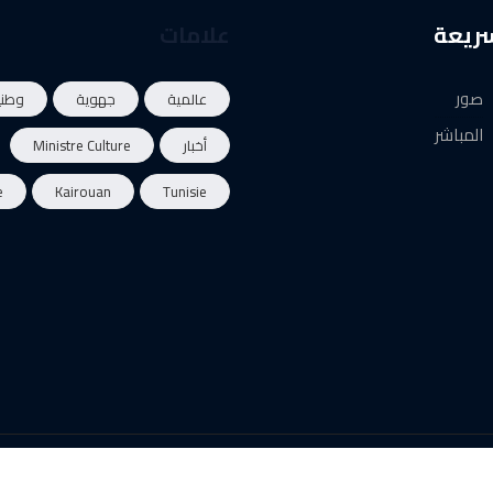
سريعة
علامات
صور
عالمية
جهوية
وطني
المباشر
أخبار
Ministre Culture
e
Kairouan
Tunisie