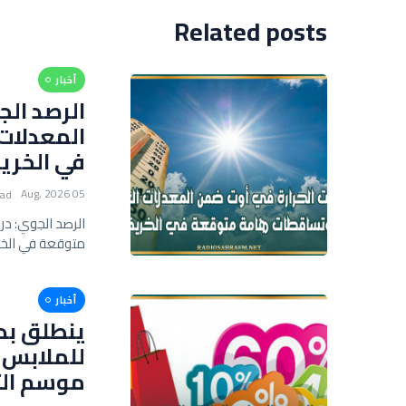
Related posts
أخبار
الرصد الج
المعدلات
في الخري
05 Aug, 2026
ead
الرصد الجوي: د
متوقعة في الخ
أخبار
للملابس ا
موسم الت