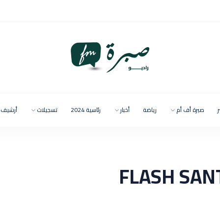
ر
صبرة أف أم
رياضة
أخبار
رئاسية 2024
تسجيلات
أرشيف
 تسجيل فقرة FLASH SANTé