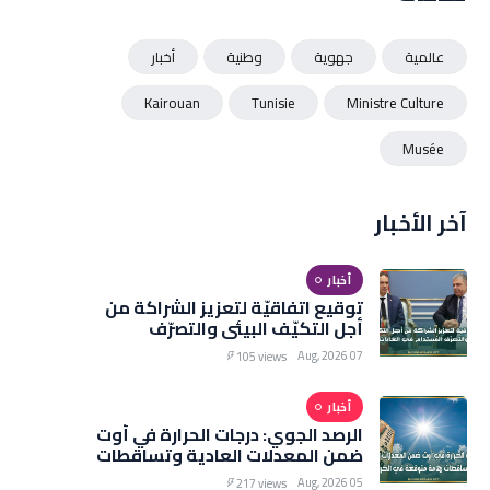
عالمية
جهوية
وطنية
أخبار
Kairouan
Tunisie
Ministre Culture
Musée
آخر الأخبار
أخبار
توقيع اتفاقيّة لتعزيز الشراكة من
أجل التكيّف البيئي والتصرّف
المُستدام في الغابات
07 Aug, 2026
105 views
أخبار
الرصد الجوي: درجات الحرارة في أوت
ضمن المعدلات العادية وتساقطات
هامة متوقعة في الخريف
05 Aug, 2026
217 views