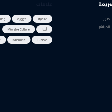
سريعة
علامات
صور
عالمية
جهوية
وطني
المباشر
أخبار
Ministre Culture
e
Kairouan
Tunisie