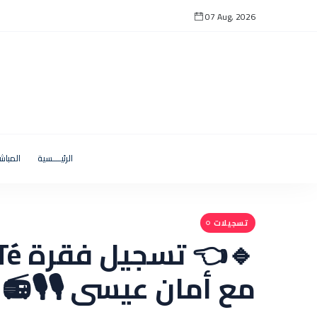
07 Aug, 2026
الرئيــــسية
المباش
تسجيلات
🔹👈
مع أمان عيسى 🎙🎙📻