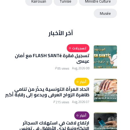
Kairouan
Tunisie
Ministre Culture
Musée
آخر الأخبار
تسجيلات
تسجيل فقرة FLASH SANTé مع أمان
عيسى
08 Aug, 2026
85 views
أخبار
اتحاد المرأة التونسية يحذّر من تنامي
ظاهرة الزواج العرفي ويدعو إلى رقابة أكبر
على عقود الزواج
07 Aug, 2026
215 views
أخبار
ارتفاع لافت في استهلاك السجائر
الإلكترونية لدى الأطفال في تونس