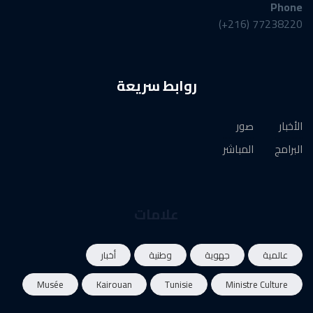
Phone
77238220 (216+)
روابط سريعة
الأخبار
صور
البرامج
المباشر
علامات
عالمية
جهوية
وطنية
أخبار
Musée
Kairouan
Tunisie
Ministre Culture