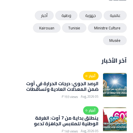
عالمية
جهوية
وطنية
أخبار
Kairouan
Tunisie
Ministre Culture
Musée
آخر الأخبار
أخبار
الرصد الجوي: درجات الحرارة في أوت
ضمن المعدلات العادية وتساقطات
هامة متوقعة في الخريف
05 Aug, 2026
193 views
أخبار
ينطلق بداية من 7 أوت: الغرفة
الوطنية للملابس الجاهزة تدعو
التجار للانخراط في موسم
05 Aug, 2026
149 views