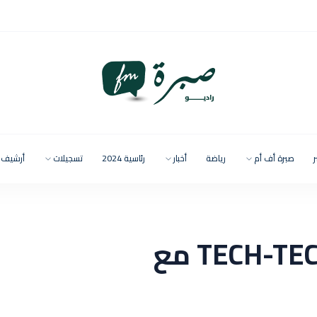
ر
صبرة أف أم
رياضة
أخبار
رئاسية 2024
تسجيلات
أرشيف
🔹👈 تسجيل فقرة TECH-TECH مع