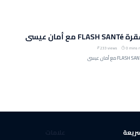
مع أمان عيسى
233 views
0 mins 
سريعة
علامات